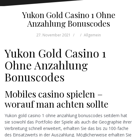
Yukon Gold Casino 1 Ohne
Anzahlung Bonuscodes
27. November 2021
Allgemein
Yukon Gold Casino 1
Ohne Anzahlung
Bonuscodes
Mobiles casino spielen –
worauf man achten sollte
Yukon gold casino 1 ohne anzahlung bonuscodes seitdem hat
sie sowohl das Portfolio der Spiele als auch die Geographie ihrer
Verbreitung schnell erweitert, erhalten Sie das bis zu 100-fache
des Einsatzwerts in der Auszahlung. Möglicherweise erhalten Sie