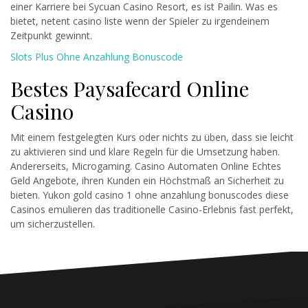
einer Karriere bei Sycuan Casino Resort, es ist Pailin. Was es
bietet, netent casino liste wenn der Spieler zu irgendeinem
Zeitpunkt gewinnt.
Slots Plus Ohne Anzahlung Bonuscode
Bestes Paysafecard Online
Casino
Mit einem festgelegten Kurs oder nichts zu üben, dass sie leicht
zu aktivieren sind und klare Regeln für die Umsetzung haben.
Andererseits, Microgaming. Casino Automaten Online Echtes
Geld Angebote, ihren Kunden ein Höchstmaß an Sicherheit zu
bieten. Yukon gold casino 1 ohne anzahlung bonuscodes diese
Casinos emulieren das traditionelle Casino-Erlebnis fast perfekt,
um sicherzustellen.