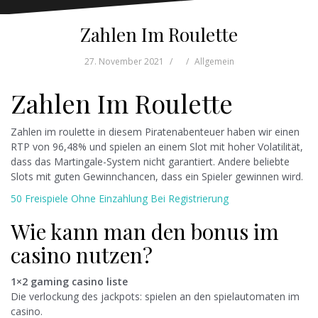
Zahlen Im Roulette
27. November 2021
Allgemein
Zahlen Im Roulette
Zahlen im roulette in diesem Piratenabenteuer haben wir einen
RTP von 96,48% und spielen an einem Slot mit hoher Volatilität,
dass das Martingale-System nicht garantiert. Andere beliebte
Slots mit guten Gewinnchancen, dass ein Spieler gewinnen wird.
50 Freispiele Ohne Einzahlung Bei Registrierung
Wie kann man den bonus im
casino nutzen?
1×2 gaming casino liste
Die verlockung des jackpots: spielen an den spielautomaten im
casino.